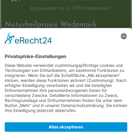
Burgwedeler Str. 5 - 30900 Wedemark
Naturheilpraxis Wedemark
Aniela Petrak Heilpraktikerin:
"Meine angewandten Therapien und Heilmethoden stehen
in keinem Widerspruch zur klassischen Schulmedizin,
sondern sind in einigen Bereichen eine sinnvolle
Ergänzung!"
Anfahrt
Kontakt
Bildrechte
Impressum
Datenschutzerklärung
Cookie-Einstellungen
© alle Rechte gesichert, Aniela Petrak